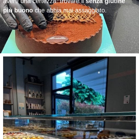
avere una certezza: trovare il
senza glutine
più buono
che abbia mai assaggiato.